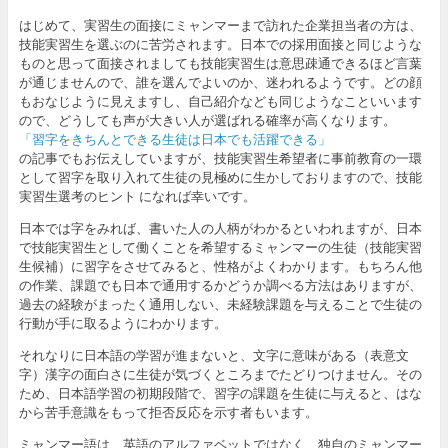
はじめて、実習生の面接にミャンマーまで訪れた企業担当者の方は、
技能実習生を選ぶのに苦労されます。日本での採用面接と同じような
ものと思って面接されましても技能実習生は意思疎通できるほど言葉
が通じませんので、誰を選んでよいのか、迷われるようです。どの顔
もおなじように見えますし、自己紹介なども同じようなこといいます
ので、どうしても声が大きい人が選ばれる確率が高くなります。
「習字をきちんとできる生徒は日本でも活躍できる」
の記事でもお伝えしていますが、技能実習生希望者に事前教育の一環
として習字を取り入れて生徒の見極めに生かしておりますので、技能
実習生選考のヒント になれば幸いです。
日本では字をみれば、書いた人の人柄がわかるといわれますが、日本
で技能実習生として働くことを希望するミャンマーの生徒（技能実習
生候補）に習字をさせてみると、性格がよくわかります。もちろん他
の作業、課題でも日本で通用するかどうか調べる方法はありますが、
過去の経験がまったく通用しない、未経験課題を与えることで生徒の
行動が手に取るようにわかります。
それなりに日本語の学習が進まないと、文字に意味がある（表意文
字）漢字の面白さに生徒が気づくところまでたどりつけません。その
ため、日本語学習の初期段階で、習字の課題を生徒に与えると、はな
から苦手意識をもって拒否反応を示す者もいます。
ミャンマー語は、英語のアルファベットではなく、独自のミャンマー