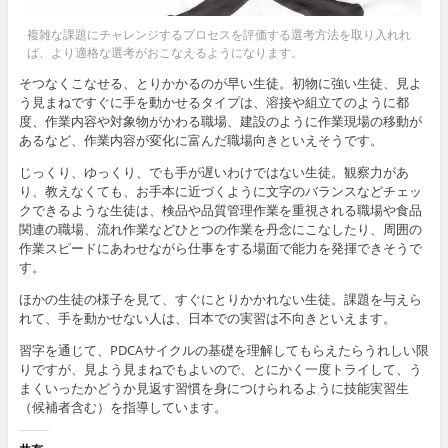
複雑な課題にチャレンジするプロセスを評価する選考方法を取り入れれ
ば、より適格な選考がおこなえるようになります。
そつなくこなせる、とりかかるのが早い生徒。初物に強い生徒、見よ
う見まねですぐに手を動かせるタイプは、溶接や組立てのように都
度、作業内容や対象物がかわる職場、建設のように作業現場の移動が
あるなど、作業内容が変化に富んだ職場向きといえそうです。
じっくり、ゆっくり、でも手が遅いわけではない生徒。観察力があ
り、教えなくても、お手本に近づくように文字のバランスなどチェッ
クできるような生徒は、検品や品質管理作業を重視される職場や食品
関連の職場、流れ作業などひとつの作業を丹念にこなしたり、周囲の
作業スピードにあわせながら仕事をする場面で能力を発揮できそうで
す。
ほかの生徒の様子を見て、すぐにとりかかれない生徒。課題を与えら
れて、手を動かせない人は、日本での実習は不向きといえます。
習字を通じて、PDCAサイクルの基礎を理解してもらえたらうれしい限
りですが、見よう見まねでもよいので、とにかく一度トライして、う
まくいったかどうか見返す習慣を身につけられるように技能実習生
（候補者含む）を指導しています。