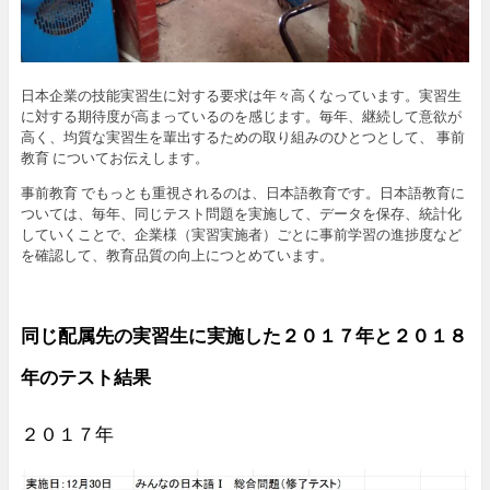
開
き
ま
す
)
日本企業の技能実習生に対する要求は年々高くなっています。実習生
に対する期待度が高まっているのを感じます。毎年、継続して意欲が
高く、均質な実習生を輩出するための取り組みのひとつとして、 事前
教育 についてお伝えします。
事前教育 でもっとも重視されるのは、日本語教育です。日本語教育に
ついては、毎年、同じテスト問題を実施して、データを保存、統計化
していくことで、企業様（実習実施者）ごとに事前学習の進捗度など
を確認して、教育品質の向上につとめています。
同じ配属先の実習生に実施した２０１７年と２０１８
年のテスト結果
２０１７年