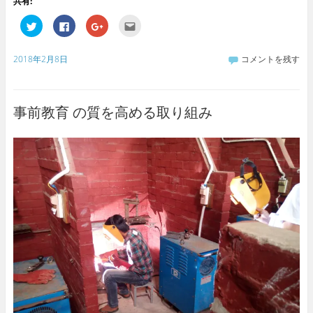
共有:
ク
F
ク
ク
リ
a
リ
リ
ッ
c
ッ
ッ
ク
e
ク
ク
し
b
し
し
2018年2月8日
コメントを残す
て
o
て
て
T
o
G
友
w
k
o
達
i
で
o
へ
t
共
g
メ
t
有
l
ー
事前教育 の質を高める取り組み
e
す
e
ル
r
る
+
で
で
に
で
送
共
は
共
信
有
ク
有
(
(
リ
(
新
新
ッ
新
し
し
ク
し
い
い
し
い
ウ
ウ
て
ウ
ィ
ィ
く
ィ
ン
ン
だ
ン
ド
ド
さ
ド
ウ
ウ
い
ウ
で
で
(
で
開
開
新
開
き
き
し
き
ま
ま
い
ま
す
す
ウ
す
)
)
ィ
)
ン
ド
ウ
で