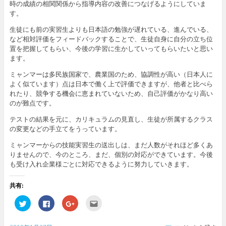
時の成績の相関関係から指導内容の改善につなげるようにしていま
す。
生徒にも前の実習生よりも日本語の勉強が遅れている、進んでいる、
など相対評価をフィードバックすることで、生徒自身に自分の立ち位
置を把握してもらい、今後の学習に生かしていってもらいたいと思い
ます。
ミャンマーは多民族国家で、農業国のため、協調性が高い（日本人に
よく似ています）点は日本で働く上で評価できますが、他者と比べら
れたり、競争する機会に恵まれていないため、自己評価がかなり高い
のが難点です。
テストの結果を元に、カリキュラムの見直し、生徒が所属するクラス
の変更などの手立てをうっています。
ミャンマーからの技能実習生の送出しは、まだ人数がそれほど多くあ
りませんので、今のところ、まだ、個別の対応ができています。今後
も受け入れ企業様ごとに対応できるように努力していきます。
共有:
ク
F
ク
ク
リ
a
リ
リ
ッ
c
ッ
ッ
ク
e
ク
ク
し
b
し
し